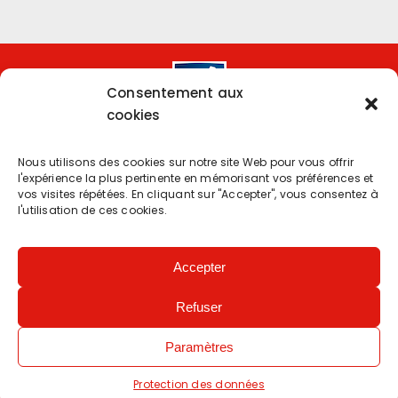
Consentement aux
cookies
Nous utilisons des cookies sur notre site Web pour vous offrir
l'expérience la plus pertinente en mémorisant vos préférences et
Copyright 2024 | Powered by
Eolia Software
vos visites répétées. En cliquant sur "Accepter", vous consentez à
l'utilisation de ces cookies.
Protection des données.
–
Accessibilité : partiellement
conforme
Accepter
Refuser
Gardons le contact
Paramètres
Protection des données