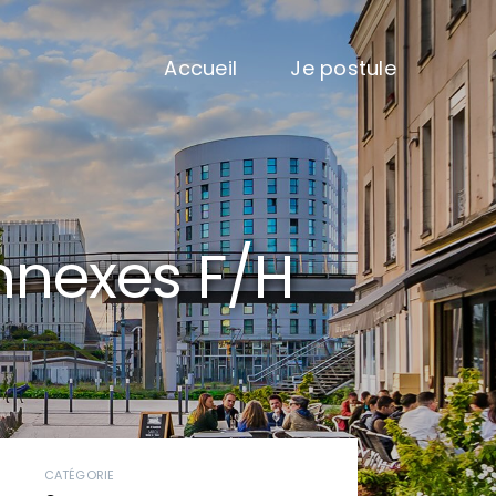
Accueil
Je postule
nnexes F/H
CATÉGORIE