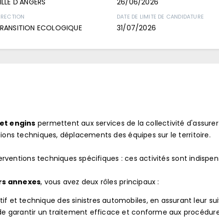
ILLE D'ANGERS
26/06/2026
IRECTION
DATE DE LIMITE DE CANDIDATURE
RANSITION ECOLOGIQUE
31/07/2026
 et engins
permettent aux services de la collectivité d'assurer
tions techniques, déplacements des équipes sur le territoire.
nterventions techniques spécifiques : ces activités sont indispe
rs annexes
, vous avez deux rôles principaux :
if et technique des sinistres automobiles, en assurant leur suiv
n de garantir un traitement efficace et conforme aux procédure