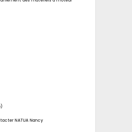
 maniement des matériels à moteur
n)
ntacter NATUA Nancy