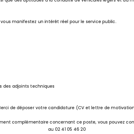
i que des aptitudes à la conduite de véhicules légers et au
 vous manifestez un intérêt réel pour le service public.
s des adjoints techniques
erci de déposer votre candidature (CV et lettre de motivatio
ement complémentaire concernant ce poste, vous pouvez co
au 02 41 05 46 20