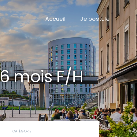
Accueil
Je postule
 6 mois F/H
CATÉGORIE