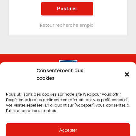
Postuler
Retour recherche emploi
Consentement aux
cookies
Nous utilisons des cookies sur notre site Web pour vous offrir
l'expérience la plus pertinente en mémorisant vos préférences et
Copyright 2024 | Powered by
Eolia Software
vos visites répétées. En cliquant sur "Accepter", vous consentez à
l'utilisation de ces cookies.
Protection des données.
–
Accessibilité : partiellement
conforme
Accepter